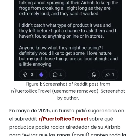
Figure 1: Screenshot of Reddit post from
r/PuertoRicoTravel (username removed). Screenshot
by author.
En mayo de 2025, un turista pidió sugerencias en
el subreddit
r/PuertoRicoTravel
sobre qué
productos podía rociar alrededor de su Airbnb
para “evitar que las ranas (coquí) canten toda la