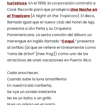
turísticos
. En el 1959, la corporación contrató a
Cook Records para que produjera
Una Noche en
el Tropicoro
[
A Night at the Tropicoro
]. El disco,
llamado igual que el nuevo club del hotel de lujo,
presenta a Lito Peña y su Orquesta
Panamericana. La sexta canción del álbum, un
merengue en inglés llamado “
Coquí
,” presenta
al anfibio (al que se refiere erróneamente como
“rana de árbol” [
tree frog
]) como uno de los
atractivos de unas vacaciones en Puerto Rico:
Cada anochecer,
Cuando sube la luna amarillenta
En nuestra isla caribeña,
Se oye un sonido insistente
No es un búho o un grillo
Ni es un pájaro en el pasto